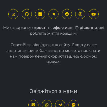
Ми створюємо
прості
та
ефективні ІТ-рішення
, які
роблять життя кращим.
Спасибі за відвідування сайту. Якщо у вас є
запитання чи побажання, ви можете надіслати
нам повідомлення скориставшись формою
нижче
.
Зв'яжіться з нами