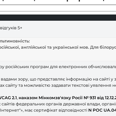
ідгуків 5+
ультимовність:
сійської, англійської та української мов. Для білор
російських програм для електронних обчислювальних 
 вадами зору, що представляє інформацію на сайті у
ах сайту та можливістю задавати текстові уявлення н
CAG 2.1
,
наказом Мінкомзв'язку Росії № 931 від 12.12.
х сайтів федеральних органів державної влади, органі
Інтернет"», має сертифікат відповідності
N РОС UA.0