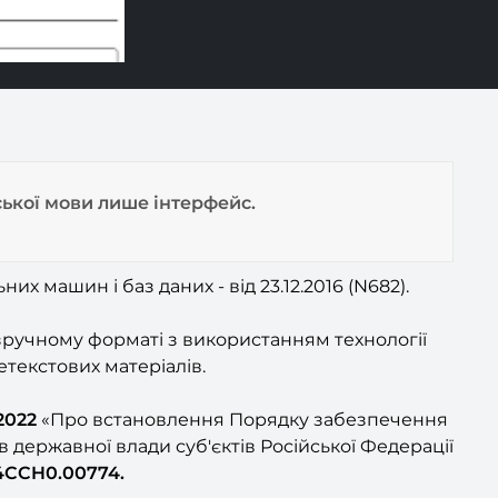
уської мови лише інтерфейс.
машин і баз даних - від 23.12.2016 (N682).
 зручному форматі з використанням технології
етекстових матеріалів.
2022
«Про встановлення Порядку забезпечення
в державної влади суб'єктів Російської Федерації
4CCH0.00774.