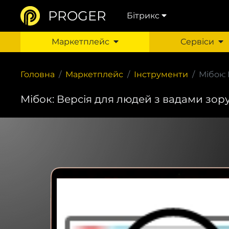
PROGER
Бітрикс
Маркетплейс
Сервіси
Головна
Маркетплейс
Інструменти
Мібок:
Мібок: Версія для людей з вадами зору