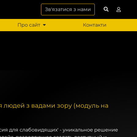
Зв'язатися з нами
Про сайт
Контакти
ля людей з вадами зору (модуль на
сия для слабовидящих' - уникальное решение