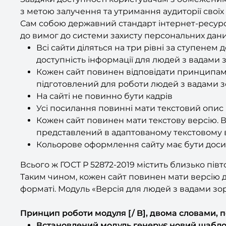
з метою залучення та утримання аудиторії своїх 
Сам собою державний стандарт інтернет-ресурсі
до вимог до системи захисту персональних даних
Всі сайти діляться на три рівні за ступенем 
доступність інформації для людей з вадами 
Кожен сайт повинен відповідати принципам 
підготовлений для роботи людей з вадами зо
На сайті не повинно бути кадрів
Усі посилання повинні мати текстовий опис 
Кожен сайт повинен мати текстову версію. В
представлений в адаптованому текстовому в
Кольорове оформлення сайту має бути досить
Всього ж ГОСТ Р 52872-2019 містить близько півт
Таким чином, кожен сайт повинен мати версію дл
форматі. Модуль «Версія для людей з вадами зор
Принцип роботи модуля [/ B], двома словами, п
Встановлений модуль генерує новий шабло