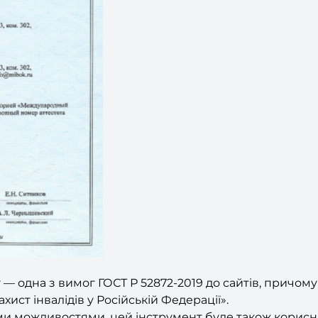
у — одна з вимог ГОСТ Р 52872-2019 до сайтів, причо
хист інвалідів у Російській Федерації».
и можливостями, цей інструмент буде також корисни