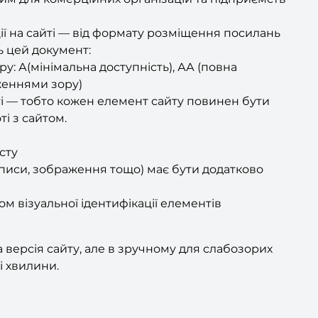
ї на сайті — від формату розміщення посилань
ь цей документ:
ру: А(мінімальна доступність), АА (повна
еженнями зору)
і — тобто кожен елемент сайту повинен бути
і з сайтом.
сту
аписи, зображення тощо) має бути додатково
 візуальної ідентифікації елементів
 версія сайту, але в зручному для слабозорих
і хвилини.