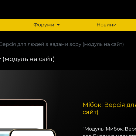
Форуми
Новини
 Версія для людей з вадами зору (модуль на сайт)
 (модуль на сайт)
Мібок: Версія д
сайт)
"Модуль 'Мибок: Вер