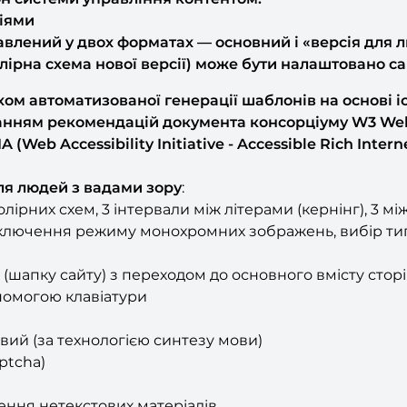
сіями
авлений у двох форматах — основний і «версія для 
лірна схема нової версії) може бути налаштовано с
хом автоматизованої генерації шаблонів на основі і
анням рекомендацій документа консорціуму W3 Web Co
(Web Accessibility Initiative - Accessible Rich Interne
ля людей з вадами зору
:
лірних схем, 3 інтервали між літерами (кернінг), 3 м
включення режиму монохромних зображень, вибір тип
шапку сайту) з переходом до основного вмісту стор
помогою клавіатури
вий (за технологією синтезу мови)
ptcha)
ення нетекстових матеріалів