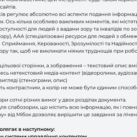
сайтів.
в регулює абсолютно всі аспекти подання інформаці
. Ось кілька особливо важливих моментів, які містят
доступності для людей з вадами зору та інвалідів по зо
зору), ААА (спеціалізовані ресурси для людей з обм
Сприймання, Керованості, Зрозумілості та Надійност
ру так, щоб не викликати ніяких труднощів при робот
цільової сторінки, а зображення – текстовий опис вмі
есь нетекстовий медіа-контент (відеоролики, аудіоз
игляді (стенограми, опис)
 контрастним, а колір не може бути єдиним способом
ори сотні різних вимог у двох розділах документа.
я слабозорих, що містить всю інформацію, як і повна
у» від Мібок дозволяє вирішити це завдання за лічен
олягає в наступному:
н системи управління контентом.