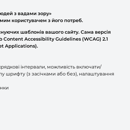
людей з вадами зору»
амим користувачем з його потреб.
снуючих шаблонів вашого сайту. Сама версія
ntent Accessibility Guidelines (WCAG) 2.1
t Applications).
іжрядкові інтервали, можливість включати/
у шрифту (з засічками або без), налаштування
інки