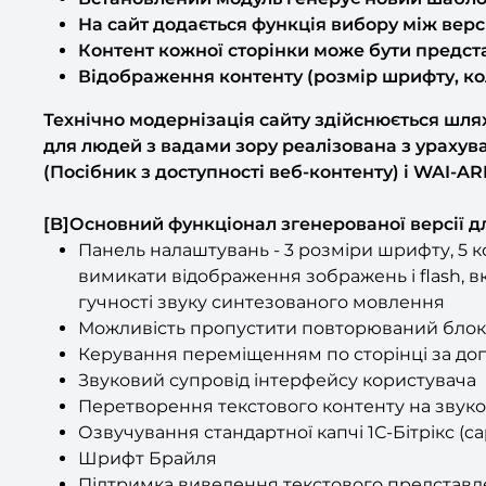
На сайт додається функція вибору між вер
Контент кожної сторінки може бути предст
Відображення контенту (розмір шрифту, ко
Технічно модернізація сайту здійснюється шля
для людей з вадами зору реалізована з урахув
(Посібник з доступності веб-контенту) і WAI-ARIA 
[B]Основний функціонал згенерованої версії д
Панель налаштувань - 3 розміри шрифту, 5 ко
вимикати відображення зображень і flash, 
гучності звуку синтезованого мовлення
Можливість пропустити повторюваний блок (
Керування переміщенням по сторінці за до
Звуковий супровід інтерфейсу користувача
Перетворення текстового контенту на звуко
Озвучування стандартної капчі 1С-Бітрікс (ca
Шрифт Брайля
Підтримка виведення текстового представл