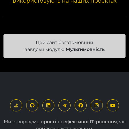
Наш модуль вже успішно
використовують на наших проектах
Цей сайт багатомовний
завдяки модулю
Мультимовність