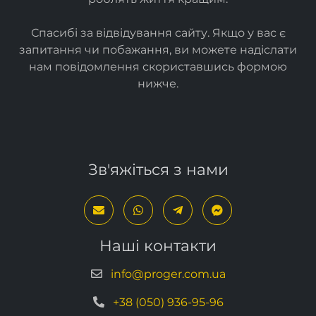
Ми створюємо
прості
та
ефективні ІТ-рішення
, які
роблять життя кращим.
Спасибі за відвідування сайту. Якщо у вас є
запитання чи побажання, ви можете надіслати
нам повідомлення скориставшись формою
нижче
.
Зв'яжіться з нами
Наші контакти
info@proger.com.ua