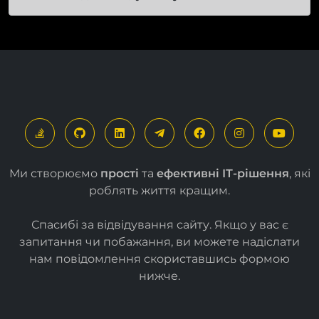
Цей сайт багатомовний
завдяки модулю
Мультимовність
Ми створюємо
прості
та
ефективні ІТ-рішення
, які
роблять життя кращим.
Спасибі за відвідування сайту. Якщо у вас є
запитання чи побажання, ви можете надіслати
нам повідомлення скориставшись формою
нижче
.