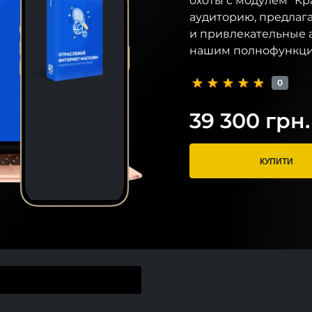
охоты с модулем "Кр
аудиторию, предлаг
и привлекательные а
нашим полнофункци
0
39 300 грн.
КУПИТИ