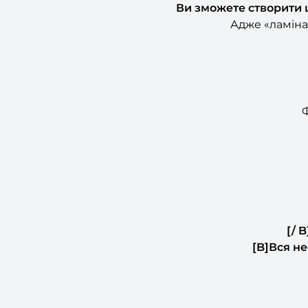
Ви зможете створити 
Адже «ламінат
Ф
[/ 
[B]Вся н