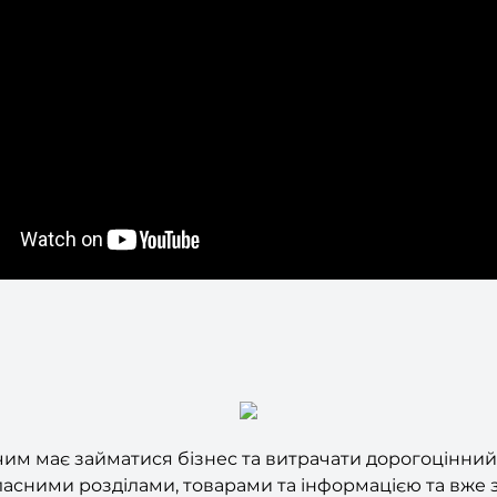
 чим має займатися бізнес та витрачати дорогоцінни
ласними розділами, товарами та інформацією та вже з