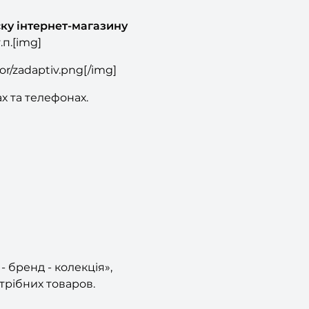
ску інтернет-магазину
.п.[img]
r/zadaptiv.png[/img]
 та телефонах.
 бренд - колекція»,
трібних товаров.