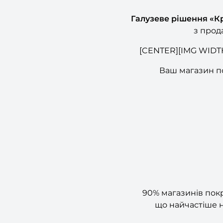
Галузеве рішення «Кр
з прода
[CENTER][IMG WIDTH=
Ваш магазин п
90% магазинів покр
що найчастіше н