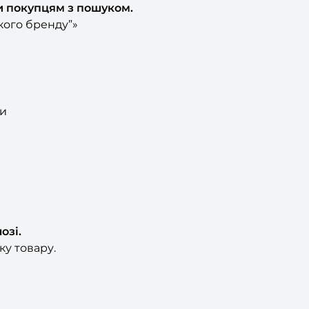
и покупцям з пошуком.
якого бренду”»
ри
озі.
ку товару.