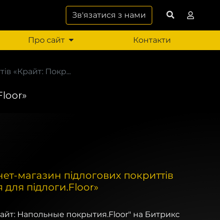
Зв'язатися з нами
Про сайт
Контакти
в «Крайт: Покр...
Floor»
нет-магазин підлогових покриттів
 для підлоги.Floor»
айт: Напольные покрытия.Floor" на Битрикс