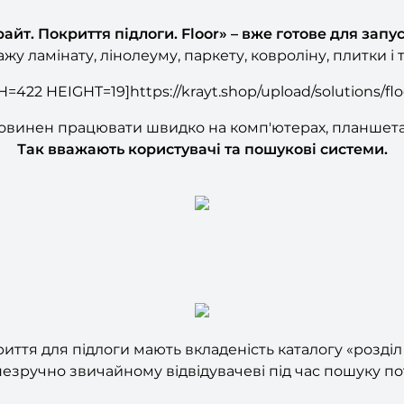
айт. Покриття підлоги. Floor» – вже готове для запу
жу ламінату, лінолеуму, паркету, ковроліну, плитки і т
422 HEIGHT=19]https://krayt.shop/upload/solutions/floo
овинен працювати швидко на комп'ютерах, планшетах
Так вважають користувачі та пошукові системи.
иття для підлоги мають вкладеність каталогу «розділ -
езручно звичайному відвідувачеві під час пошуку по