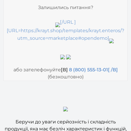
[/URL ]
[URL=https://krayt.shop/templates/krayt.enteros/?
utm_source=marketplace#opendemo]
або зателефонуйте
[B]
8 (800) 555-13-01[ /B]
(безкоштовно)
Беручи до уваги серйозність і складність
продукції, яка має безліч характеристик і функцій,
був розроблений
розширений функціонал