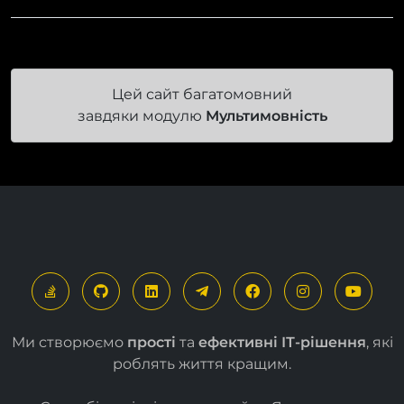
Цей сайт багатомовний
завдяки модулю
Мультимовність
Ми створюємо
прості
та
ефективні ІТ-рішення
, які
роблять життя кращим.
Спасибі за відвідування сайту. Якщо у вас є
запитання чи побажання, ви можете надіслати