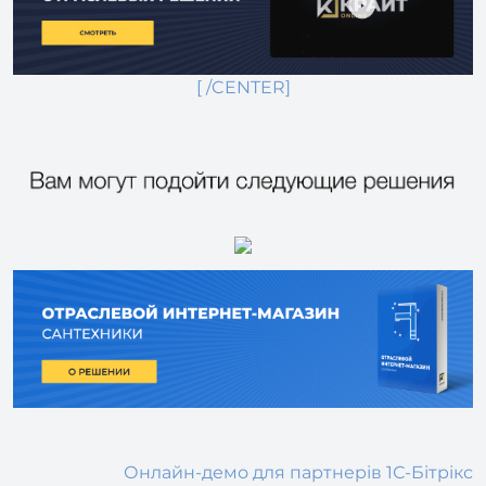
[ /CENTER]
Онлайн-демо для партнерів 1С-Бітрікс