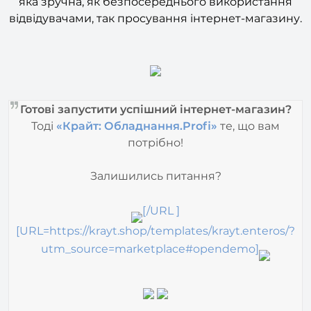
Готові запустити успішний інтернет-магазин?
Тоді
«Крайт: Обладнання.Profi»
те, що вам
потрібно!
Залишились питання?
[/URL ]
[URL=https://krayt.shop/templates/krayt.enteros/?
utm_source=marketplace#opendemo]
або зателефонуйте
[B]
8 (800) 555-13-01[ /B]