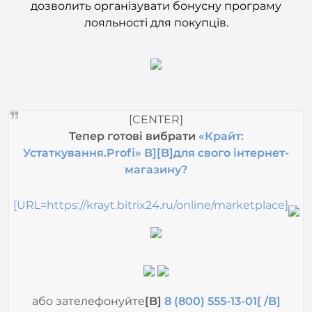
[CENTER]
Тепер готові вибрати
«Крайт:
Устаткування.Profi» B][B]для свого інтернет-
магазину?
[URL=https://krayt.bitrix24.ru/online/marketplace]
або зателефонуйте
[B]
8 (800) 555-13-01[ /B]
(безкоштовно)