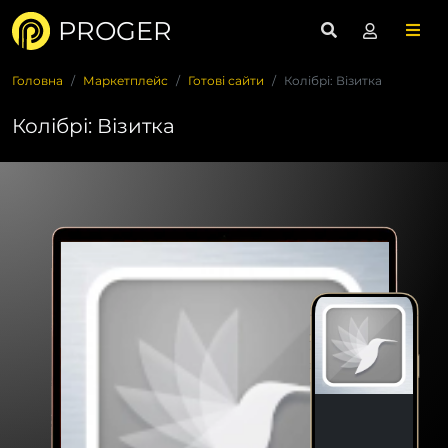
PROGER
Головна
Маркетплейс
Готові сайти
Колібрі: Візитка
Колібрі: Візитка