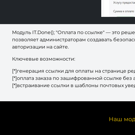
Модуль IT.Done(); "Оплата по ссылке" — это ре
позволяет администраторам создавать безопасн
авторизации на сайте.
Ключевые возможности:
[*]генерация ссылки для оплаты на странице р
[*]оплата заказа по зашифрованной ссылке без
[*]встраивание ссылки в шаблоны почтовых ув
Наш мод