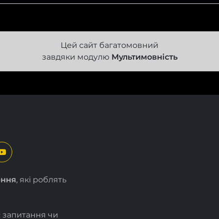
Цей сайт багатомовний
завдяки модулю
Мультимовність
ення
, які роблять
є запитання чи