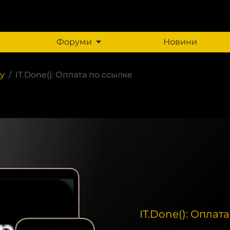
Форуми
Новини
у
IT.Done(): Оплата по ссылке
IT.Done(): Оплат