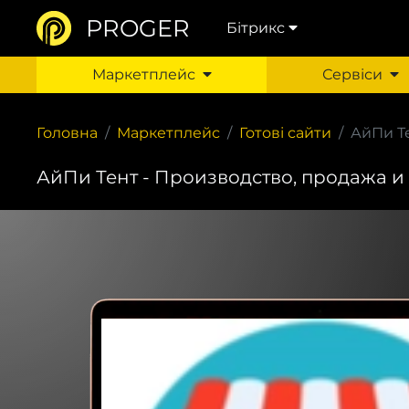
PROGER
Бітрикс
Маркетплейс
Сервіси
Головна
Маркетплейс
Готові сайти
АйПи Те
АйПи Тент - Производство, продажа и