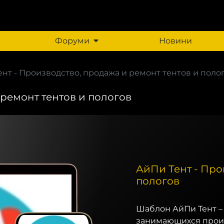
Форуми
Новини
нт - Производство, продажа и ремонт тентов и поло
 ремонт тентов и пологов
АйПи Тент - Про
пологов
Шаблон АйПи Тент –
занимающихся произ