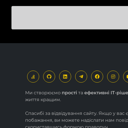
Ми створюємо
прості
та
ефективні ІТ-ріш
життя кращим.
Спасибі за відвідування сайту. Якщо у вас 
побажання, ви можете надіслати нам пов
скориставшись формою
праворуч
.