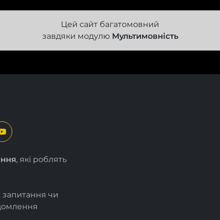
Цей сайт багатомовний
завдяки модулю
Мультимовність
ення
, які роблять
є запитання чи
ідомлення