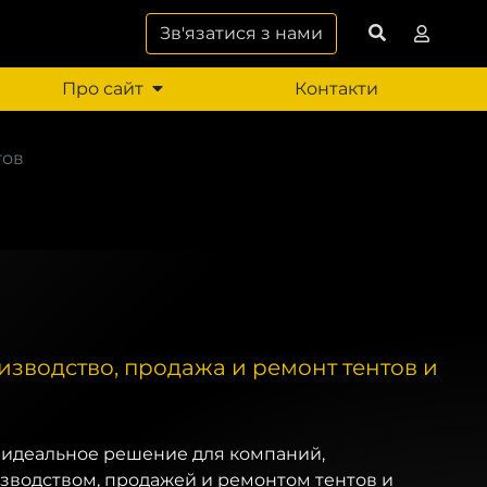
Зв'язатися з нами
Про сайт
Контакти
гов
изводство, продажа и ремонт тентов и
 идеальное решение для компаний,
водством, продажей и ремонтом тентов и