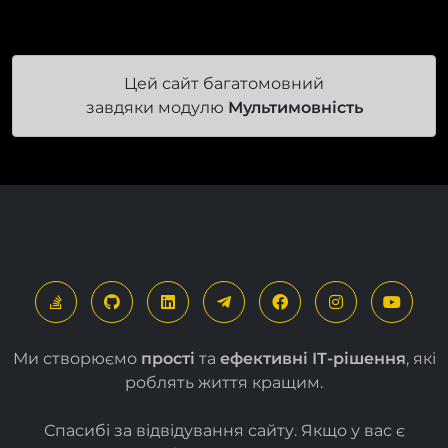
Цей сайт багатомовний
завдяки модулю
Мультимовність
Ми створюємо
прості
та
ефективні ІТ-рішення
, які
роблять життя кращим.