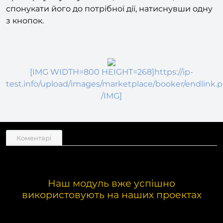
клієнтів. Вона спроектована таким чином, щоб
привернути увагу потенційного клієнта,
спонукати його до потрібної дії, натиснувши одну
з кнопок.
[IMG WIDTH=800 HEIGHT=268]https://ip-
test.info/upload/images/marketplace/booker/endlink.
/IMG]
Коментарі
Наш модуль вже успішно
використовують на наших проектах