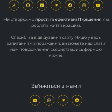
Ми створюємо
прості
та
ефективні ІТ-рішення
, які
роблять життя кращим.
Спасибі за відвідування сайту. Якщо у вас є
запитання чи побажання, ви можете надіслати
нам повідомлення скориставшись формою
нижче
.
Зв'яжіться з нами