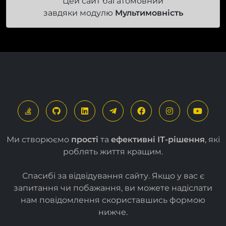
Цей сайт багатомовний
завдяки модулю
Мультимовність
Ми створюємо
прості
та
ефективні ІТ-рішення
, які
роблять життя кращим.
Спасибі за відвідування сайту. Якщо у вас є
запитання чи побажання, ви можете надіслати
нам повідомлення скориставшись формою