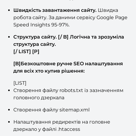
в ПС в порівнянні з сайтом, що має велику
кількість помилок в коді.
Швидкість завантаження сайту.
Швидка
робота сайту. За даними сервісу Google Page
Speed Insights 95-97%.
Структура сайту. [/ B] Логічна та зрозуміла
структура сайту.
[/ LIST] [P]
[B]Безкоштовне ручне SEO налаштування
для всіх хто купив рішення:
[LIST]
Створення файлу robots.txt із зазначенням
головного дзеркала
Створення файлу sitemap.xml
Налаштування редиректів на головне