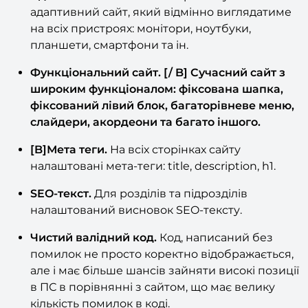
Адаптивний сайт.
Ми створили чуйний
адаптивний сайт, який відмінно виглядатиме
на всіх пристроях: монітори, ноутбуки,
планшети, смартфони та ін.
Функціональний сайт. [/ B] Сучасний сайт з
широким функціоналом: фіксована шапка,
фіксований лівий блок, багаторівневе меню,
слайдери, акордеони та багато іншого.
[B]Мета теги.
На всіх сторінках сайту
налаштовані мета-теги: title, description, h1.
SEO-текст.
Для розділів та підрозділів
налаштований висновок SEO-тексту.
Чистий валідний код.
Код, написаний без
помилок не просто коректно відображається,
але і має більше шансів зайняти високі позиції