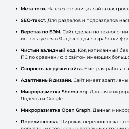
Мета теги.
На всех страницах сайта настроены 
SEO-текст.
Для разделов и подразделов нас
Верстка по БЭМ.
Сайт сделан по технологи
используется в Яндексе для разработки фро
Чистый валидный код.
Код написанный без 
ПС по сравнению с сайтом имеющих большое
Скорость загрузки сайта.
Быстрая работа са
Адаптивный дизайн.
Сайт имеет адаптивный
Микроразметка Shema.org.
Данная микрора
Яндекса и Google.
Микроразметка Open Graph.
Данная микрор
Перелинковка.
Широкая перелинковка за сч
популярных товаров на детальных страницах 