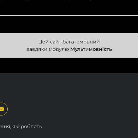
Цей сайт багатомовний
завдяки модулю
Мультимовність
ення
, які роблять