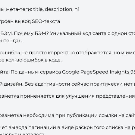
мета-теги: title, description, h1
троен вывод SEO-текста
и БЭМ. Почему БЭМ? Уникальный код сайта с одной с
нтенда) .
ошибок не просто корректно отображается, но и им
 кол-во ошибок в коде.
йта. По данным сервиса Google PageSpeed Insights 9
 дизайн. Без адаптивности сейчас практически нет 
зметка применяется для улучшения представления 
азметка необходима при публикации ссылки на сайт 
ет вывода пагинации в виде раскрытого списка на р
услуг и каталога.