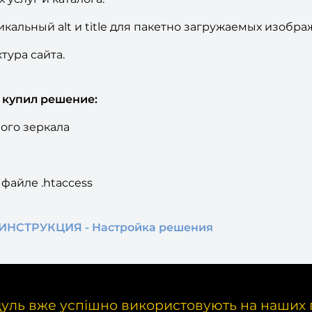
икальный alt и title для пакетно загружаемых изобра
тура сайта.
о купил решение:
ного зеркала
файле .htaccess
И
НСТРУКЦИЯ - Настройка решения
уль вже успішно використовують на наших 