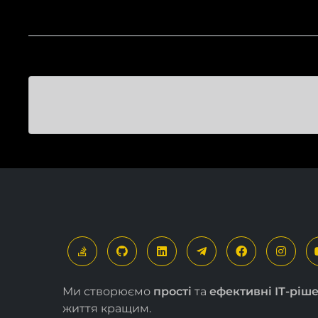
Ми створюємо
прості
та
ефективні ІТ-ріш
життя кращим.