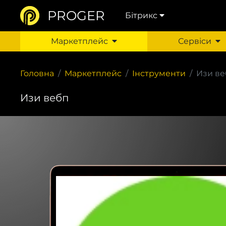
PROGER
Бітрикс
Маркетплейс
Сервіси
Головна
Маркетплейс
Інструменти
Изи в
Изи вебп