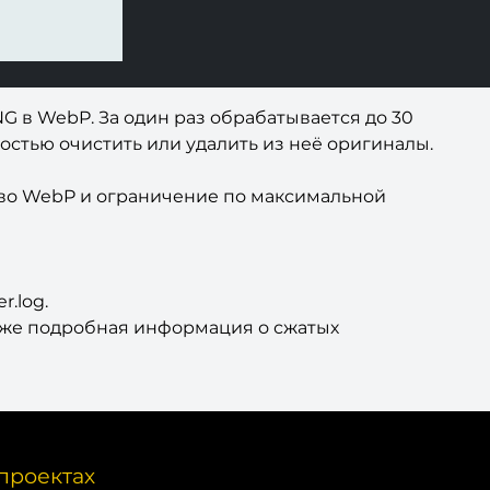
G в WebP. За один раз обрабатывается до 30
остью очистить или удалить из неё оригиналы.
ство WebP и ограничение по максимальной
.log.
акже подробная информация о сжатых
проектах