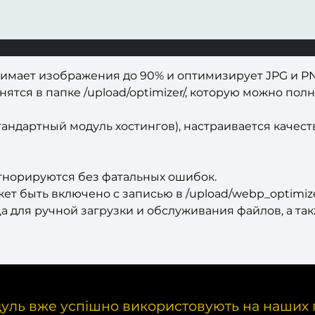
имает изображения до 90% и оптимизирует JPG и PN
тся в папке /upload/optimizer/, которую можно полн
стандартный модуль хостингов), настраивается каче
гнорируются без фатальных ошибок.
т быть включено с записью в /upload/webp_optimizer
а для ручной загрузки и обслуживания файлов, а т
уль вже успішно використовують на наших 