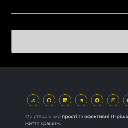
Ми створюємо
прості
та
ефективні ІТ-ріш
життя кращим.