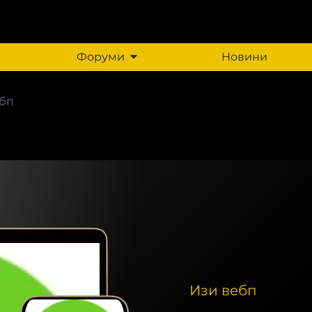
Форуми
Новини
ебп
Изи вебп