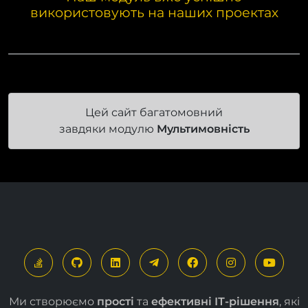
Наш модуль вже успішно
використовують на наших проектах
Цей сайт багатомовний
завдяки модулю
Мультимовність