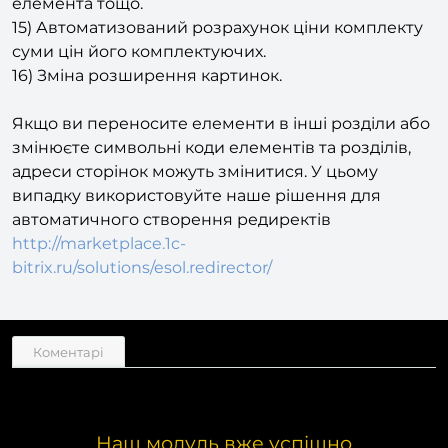
елемента інфоблоку, зміни властивостей, цін
елемента тощо.
15) Автоматизований розрахунок ціни комплекту
суми цін його комплектуючих.
16) Зміна розширення картинок.
Якщо ви переносите елементи в інші розділи або
змінюєте символьні коди елементів та розділів,
адреси сторінок можуть змінитися. У цьому
випадку використовуйте наше рішення для
автоматичного створення редиректів
http://marketplace.1c-
bitrix.ru/solutions/esol.redirector/
Коментарі