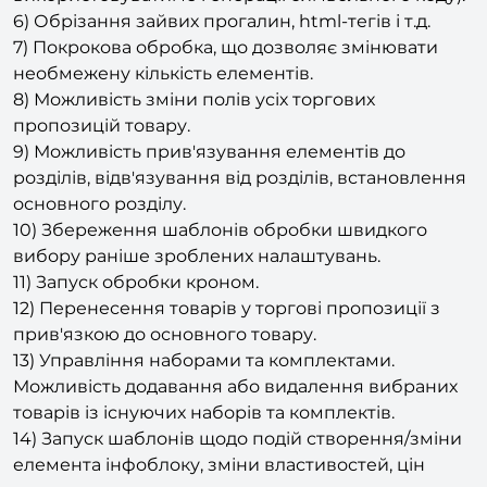
5) Транслітерація значень (можна
використовуватиме генерації символьного коду).
6) Обрізання зайвих прогалин, html-тегів і т.д.
7) Покрокова обробка, що дозволяє змінювати
необмежену кількість елементів.
8) Можливість зміни полів усіх торгових
пропозицій товару.
9) Можливість прив'язування елементів до
розділів, відв'язування від розділів, встановлення
основного розділу.
10) Збереження шаблонів обробки швидкого
вибору раніше зроблених налаштувань.
11) Запуск обробки кроном.
12) Перенесення товарів у торгові пропозиції з
прив'язкою до основного товару.
13) Управління наборами та комплектами.
Можливість додавання або видалення вибраних
товарів із існуючих наборів та комплектів.
14) Запуск шаблонів щодо подій створення/зміни