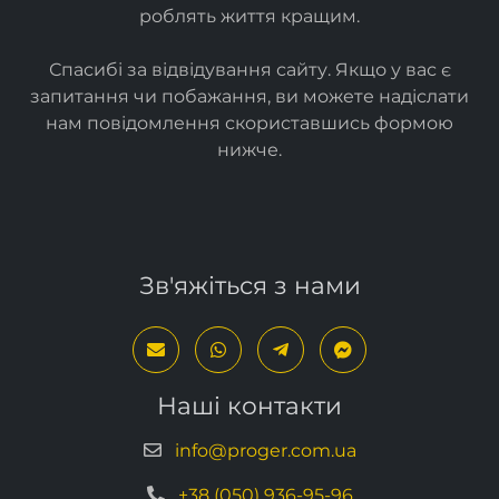
Ми створюємо
прості
та
ефективні ІТ-рішення
, які
роблять життя кращим.
Спасибі за відвідування сайту. Якщо у вас є
запитання чи побажання, ви можете надіслати
нам повідомлення скориставшись формою
нижче
.
Зв'яжіться з нами
Наші контакти
info@proger.com.ua