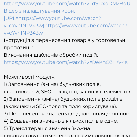
Відео-інструкція з роботи модуля:
https://www.youtube.com/watch?v=d9DxoDM2BqU
Відео з налаштування крон:
[URL=https://www.youtube.com/watch?
v=cYvnINP243w]https://www.youtube.com/watch?
v=cYvnINP243w
Інструкція з перенесення товарів у торговельні
пропозиції:
Виконання шаблонів обробки подій:
https://www.youtube.com/watch?v=DeKnO3HA-4s
Можливості модуля:
1) Заповнення (зміна) будь-яких полів,
властивостей, SEO-полів, цін, залишків елементів.
2) Заповнення (зміна) будь-яких полів розділів
(включаючи SEO-поля та поля користувача).
3) Перенесення значень із одного поля до іншого.
4) Додавання значень з кількох полів в одне.