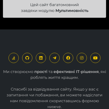
Цей сайт багатомовний
завдяки модулю
Мультимовність
Ми створюємо
прості
та
ефективні ІТ-рішення
, які
роблять життя кращим.
Спасибі за відвідування сайту. Якщо у вас є
запитання чи побажання, ви можете надіслати
нам повідомлення скориставшись формою
нижче
.