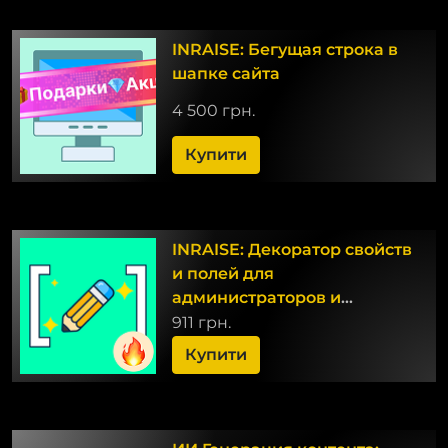
INRAISE: Бегущая строка в
шапке сайта
4 500 грн.
Купити
INRAISE: Декоратор свойств
и полей для
администраторов и
контент-менеджеров
911 грн.
Купити