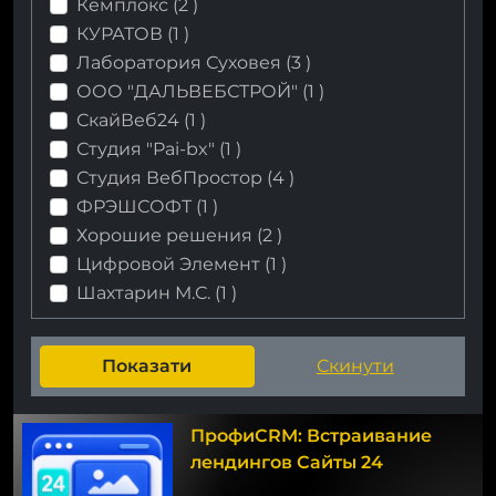
Кемплокс (
2
)
КУРАТОВ (
1
)
Лаборатория Суховея (
3
)
ООО "ДАЛЬВЕБСТРОЙ" (
1
)
СкайВеб24 (
1
)
Студия "Pai-bx" (
1
)
Студия ВебПростор (
4
)
ФРЭШСОФТ (
1
)
Хорошие решения (
2
)
Цифровой Элемент (
1
)
Шахтарин М.С. (
1
)
ПрофиCRM: Встраивание
лендингов Сайты 24