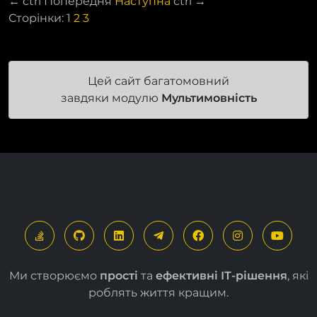
←
ctrl
Попередня
Наступна
ctrl
→
Сторінки:
1
2
3
Цей сайт багатомовний
завдяки модулю
Мультимовність
Ми створюємо
прості
та
ефективні ІТ-рішення
, які
роблять життя кращим.