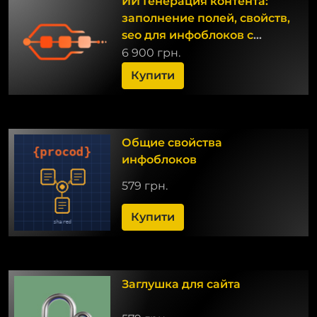
ИИ Генерация контента:
заполнение полей, свойств,
seo для инфоблоков с
помощью AI
6 900 грн.
Купити
Общие свойства
инфоблоков
579 грн.
Купити
Заглушка для сайта