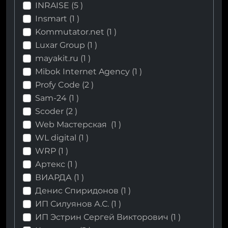
INRAISE (
5
)
Insmart (
1
)
Kommutator.net (
1
)
Luxar Group (
1
)
mayakit.ru (
1
)
Mibok Internet Agency (
1
)
Profy Code (
2
)
Sam-24 (
1
)
Scoder (
2
)
Web Мастерская (
1
)
WL digital (
1
)
WRP (
1
)
Артекс (
1
)
ВИАРДА (
1
)
Денис Спиридонов (
1
)
ИП Силуянов А.С. (
1
)
ИП Эстрин Сергей Викторович (
1
)