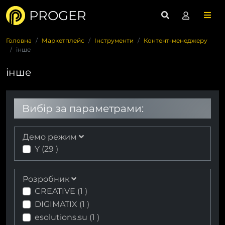
PROGER
Головна
Маркетплейс
Інструменти
Контент-менеджеру
інше
інше
Вибір за параметрами:
Демо режим
Y (
29
)
Розробник
CREATIVE (
1
)
DIGIMATIX (
1
)
esolutions.su (
1
)