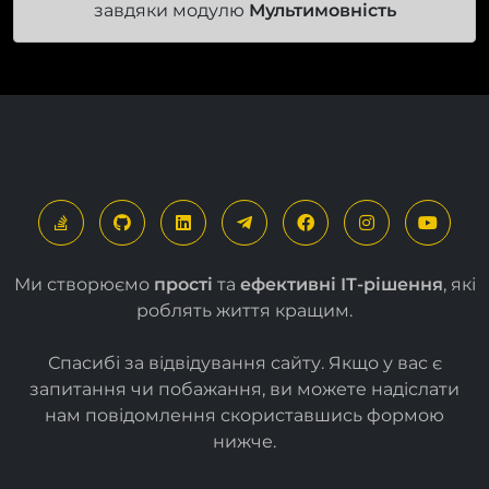
завдяки модулю
Мультимовність
Ми створюємо
прості
та
ефективні ІТ-рішення
, які
роблять життя кращим.
Спасибі за відвідування сайту. Якщо у вас є
запитання чи побажання, ви можете надіслати
нам повідомлення скориставшись формою
нижче
.