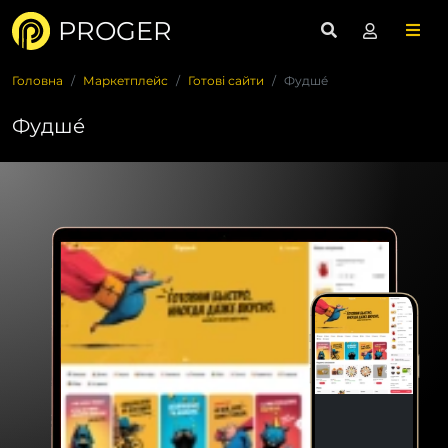
PROGER
Головна
Маркетплейс
Готові сайти
Фудшé
Фудшé