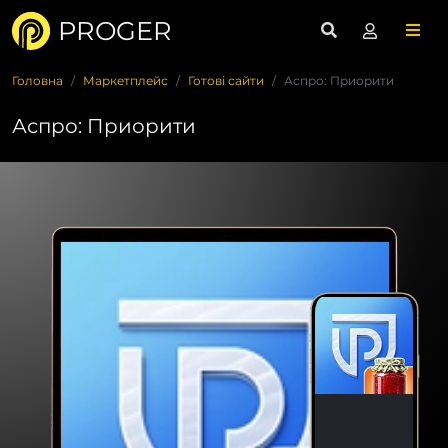
PROGER
Головна
Маркетплейс
Готові сайти
Аспро: Приорити
Аспро: Приорити