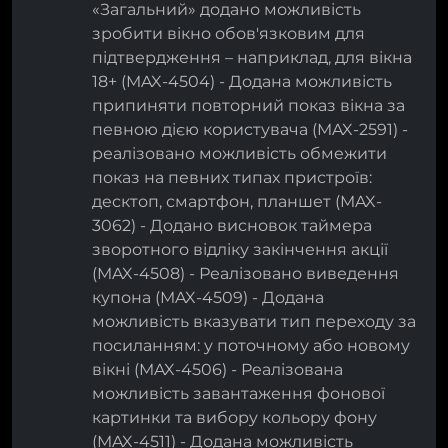
«Загальний» додано можливість
зробити вікно обов'язковим для
підтвердження – наприклад, для вікна
18+ (MAX-4504) - Додана можливість
припиняти повторний показ вікна за
певною дією користувача (MAX-2591) -
реалізовано можливість обмежити
показ на певних типах пристроїв:
десктоп, смартфон, планшет (MAX-
3062) - Додано висновок таймера
зворотного відліку закінчення акції
(MAX-4508) - Реалізовано виведення
купона (MAX-4509) - Додана
можливість вказувати тип переходу за
посиланням: у поточному або новому
вікні (MAX-4506) - Реалізована
можливість завантаження фонової
картинки та вибору кольору фону
(MAX-4511) - Додана можливість