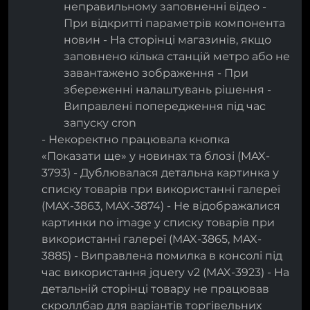
неправильному заповненні відео -
При відкритті параметрів компонента
новин - На сторінці магазинів, якщо
заповнено кілька станцій метро або не
завантажено зображення - При
збереженні налаштувань рішення -
Виправлені попередження під час
запуску cron
- Некоректно працювала кнопка
«Показати ще» у новинах та блозі (MAX-
3793) - Дублювалася детальна картинка у
списку товарів при використанні галереї
(MAX-3863, MAX-3874) - Не відображалися
картинки no image у списку товарів при
використанні галереї (MAX-3865, MAX-
3885) - Виправлена помилка в консолі під
час використання jquery v2 (MAX-3923) - На
детальній сторінці товару не працював
скроллбар для варіантів торгівельних