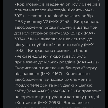
- Кориговано виведення опису у банерів з
фоном на головній сторінці сайту (MAX-
3921) - Некоректно відображався вибір
ПВЗ у кошику V2 (MAX-3245) - Виправлено
відображення рядка пошуку в шапці при
дозволі сторінок сайту 992-1291 px (MAX-
3974) - Чи не видалялися коментарі до
відгуків з публічної частини сайту (MAX-
4013) - Виправлена помилка в блоці
«Рекомендуємо», якщо товару було
прив'язано до кількох розділів (MAX-4121) -
Скориговано виведення банера «Зверху
під шапкою» (MAX-4167) - Кориговано
відображення випадаючих елементів
(пошук, телефон та ін.) у деяких шапках
сайту (MAX-4408), (MAX-4189) - Виправлено
некоректне центрування картки у розділі
«Контакти» (MAX-2098) - Виправлено