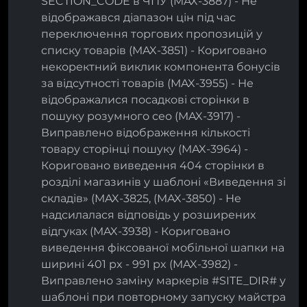
SECTION_CODE в ЧПУ (MAX-3887) - Не
відображався діапазон цін під час
переключення торгових пропозицій у
списку товарів (MAX-3851) - Кориговано
некоректний виклик компонента бонусів
за відсутності товарів (MAX-3955) - Не
відображалися посадкові сторінки в
пошуку розумного сео (MAX-3917) -
Виправлено відображення кількості
товару сторінці пошуку (MAX-3964) -
Кориговано виведення 404 сторінки в
розділі магазинів у шаблоні «Виведення зі
складів» (MAX-3825, (MAX-3850) - Не
надсилалася відповідь у розширених
відгуках (MAX-3938) - Кориговано
виведення фіксованої мобільної шапки на
ширині 401 px - 991 px (MAX-3982) -
Виправлено заміну маркерів #SITE_DIR# у
шаблоні при повторному запуску майстра