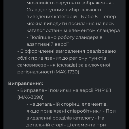
можливість округляти зображення -
Став доступний вибір кількості
виведених категорій - 6 або 8 - Тепер
можна виводити посилання на весь
каталог останнім елементом слайдера
- Поліпшено роботу слайдера в
адаптивній версії
- В оформленні замовлення реалізовано
облік прив'язаних до регіону пунктів
самовивезення (складів) за включеної
регіональності (MAX-1730)
Виправлення:
- Виправлені помилки на версії PHP 8.1
(MAX-3898):
- на детальній сторінці елементів,
якщо прив'язані співробітники - При
видаленні розділів каталогу - На
детальній сторінці елемента при