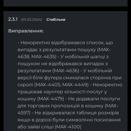
2.3.1
(01.02.2024)
Стабільне
Виправлення:
- Некоректно відображався список, що
випадає з результатами пошуку (MAX-
4638, MAX-4635) - У мобільній шапці з
пошуком не відображався випадок з
результатами (MAX-4636) - У мобільній
версії біля футера смикалася сторінка при
скролі (MAX-4405, MAX-4449) - Некоректно
працював каунтер кількості послуг у
кошику (MAX-4479) - Не додавали послуги
для торгових пропозицій в кошику (MAX-
4597) - Не відкривалася таблиця розмірів
якщо в дорозі були символічні посилання
або зайві сліші (MAX-4100)