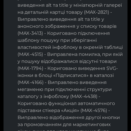
виведення alt та title у мініатюрній галереї
на детальній картці товару (MAX-2821) -
Виправлено виведення alt та title у
анонсного зображення у списку товарів
(MAX-3413) - Кориговано підключення
шаблону пошуку при зберіганні
властивостей інфоблоку в окремій таблиці
(MAX-4515) - Виправлена помилка, при якій
у пошуку відображалися відсутні товари
(MAX-1794) - Кориговано виведення SVG-
іконки в блоці «Підписатися» в каталозі
(MAX-4166) - Виправлено виведення
мегаменю при підключенні структури
каталогу з інфоблоку (MAX-4438) -
Кориговано функціонал автоматичного
підставки стікера «Акція» (MAX-4576) -
Виправлено відображення другої кнопки
за промовчанням для маркетингових