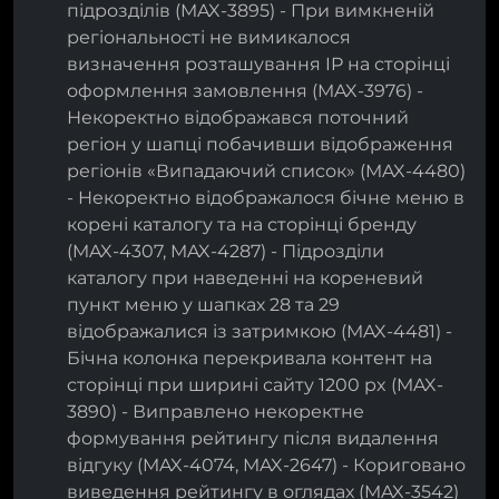
підрозділів (MAX-3895) - При вимкненій
регіональності не вимикалося
визначення розташування IP на сторінці
оформлення замовлення (MAX-3976) -
Некоректно відображався поточний
регіон у шапці побачивши відображення
регіонів «Випадаючий список» (MAX-4480)
- Некоректно відображалося бічне меню в
корені каталогу та на сторінці бренду
(MAX-4307, MAX-4287) - Підрозділи
каталогу при наведенні на кореневий
пункт меню у шапках 28 та 29
відображалися із затримкою (MAX-4481) -
Бічна колонка перекривала контент на
сторінці при ширині сайту 1200 px (MAX-
3890) - Виправлено некоректне
формування рейтингу після видалення
відгуку (MAX-4074, MAX-2647) - Кориговано
виведення рейтингу в оглядах (MAX-3542)