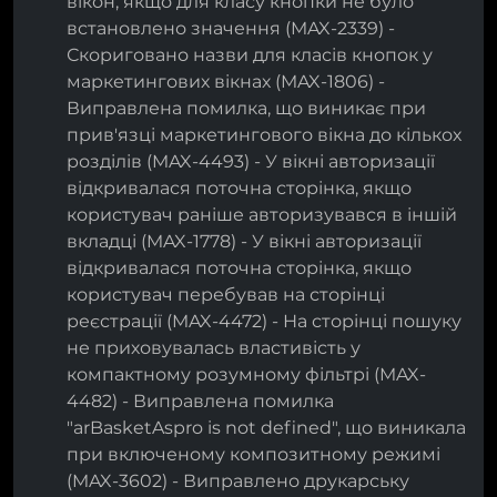
вікон, якщо для класу кнопки не було
встановлено значення (MAX-2339) -
Скориговано назви для класів кнопок у
маркетингових вікнах (MAX-1806) -
Виправлена помилка, що виникає при
прив'язці маркетингового вікна до кількох
розділів (MAX-4493) - У вікні авторизації
відкривалася поточна сторінка, якщо
користувач раніше авторизувався в іншій
вкладці (MAX-1778) - У вікні авторизації
відкривалася поточна сторінка, якщо
користувач перебував на сторінці
реєстрації (MAX-4472) - На сторінці пошуку
не приховувалась властивість у
компактному розумному фільтрі (MAX-
4482) - Виправлена помилка
"arBasketAspro is not defined", що виникала
при включеному композитному режимі
(MAX-3602) - Виправлено друкарську