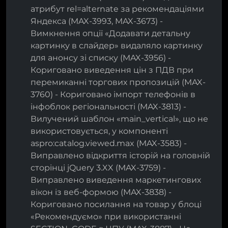
атрибут rel=alternate за рекомендаціями
Яндекса (MAX-3993, MAX-3673) -
Вимкнення опції «Додавати детальну
картинку в слайдер» видаляло картинку
для анонсу зі списку (MAX-3956) -
Кориговано виведення цін з ПДВ при
перемиканні торгових пропозицій (MAX-
3760) - Кориговано імпорт телефонів в
інфоблок регіональності (MAX-3813) -
Вилучений шаблон «main_vertical», що не
використовується, у компоненті
aspro:catalog.viewed.max (MAX-3583) -
Виправлено відкриття історій на головній
сторінці jQuery 3.XX (MAX-3759) -
Виправлено виведення маркетингових
вікон із веб-формою (MAX-3838) -
Кориговано посилання на товар у блоці
«Рекомендуємо» при використанні