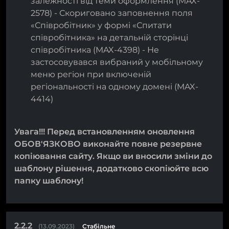
залежності від теми оформлення (MAX-
2578) - Скориговано заповнення поля
«Співробітник» у формі «Спитати
співробітника» на детальній сторінці
співробітника (MAX-4398) - Не
застосовувався вибраний у мобільному
меню регіон при включеній
регіональності на одному домені (MAX-
4414)
Увага!!! Перед встановленням оновлення
ОБОВ'ЯЗКОВО виконайте повне резервне
копіювання сайту. Якщо ви вносили зміни до
шаблону рішення, додатково скопіюйте всю
папку шаблону!
2.2.2
(13.09.2023)
Стабільне