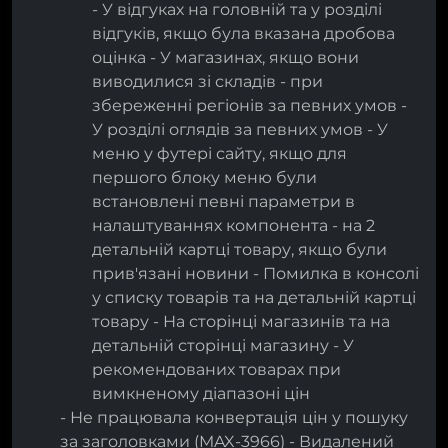
- У відгуках на головній та у розділі
відгуків, якщо була вказана дробова
оцінка - У магазинах, якщо вони
виводилися зі складів - при
збереженні регіонів за певних умов -
У розділі оглядів за певних умов - У
меню у футері сайту, якщо для
першого блоку меню були
встановлені певні параметри в
налаштуваннях компонента - на 2
детальній картці товару, якщо були
прив'язані новини - Помилка в консолі
у списку товарів та на детальній картці
товару - На сторінці магазинів та на
детальній сторінці магазину - У
рекомендованих товарах при
вимкненому діапазоні цін
- Не працювала конвертація цін у пошуку
за заголовками (MAX-3966) - Видалений