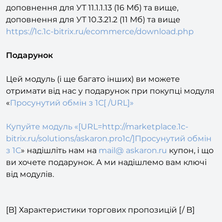
"Код" вивантажується за допомогою:
доповнення для УТ 11.1.1.13 (16 Мб) та вище,
доповнення для УТ 10.3.21.2 (11 Мб) та вище
https://1c.1c-bitrix.ru/ecommerce/download.php
Подарунок
Цей модуль (і ще багато інших) ви можете
отримати від нас у подарунок при покупці модуля
«
Просунутий обмін з 1С[ /URL]»
Купуйте модуль «[URL=http://marketplace.1c-
bitrix.ru/solutions/askaron.pro1c/]Просунутий обмін
з 1С
» надішліть нам на
mail@ askaron.ru
купон, і що
ви хочете подарунок. А ми надішлемо вам ключі
від модулів.