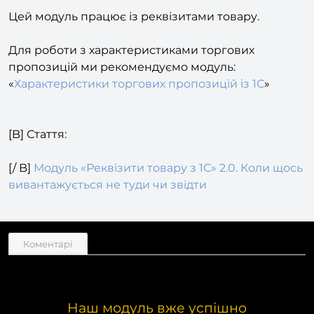
[B] Характеристики торгових пропозицій [/ B]
Цей модуль працює із реквізитами товару.
Для роботи з характеристиками торгових
пропозицій ми рекомендуємо модуль:
«
Характеристики торгових пропозицій із 1С
»
[B] Стаття:
[/ B]
Модуль «Реквізити товару з 1С» 2.0. Коли щось
вивантажується не туди чи звідти
Коментарі