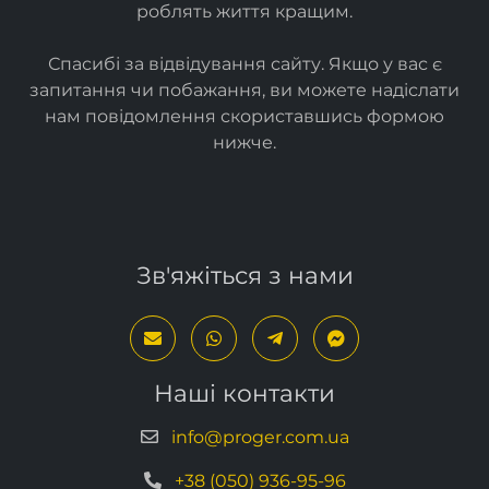
Ми створюємо
прості
та
ефективні ІТ-рішення
, які
роблять життя кращим.
Спасибі за відвідування сайту. Якщо у вас є
запитання чи побажання, ви можете надіслати
нам повідомлення скориставшись формою
нижче
.
Зв'яжіться з нами
Наші контакти
info@proger.com.ua