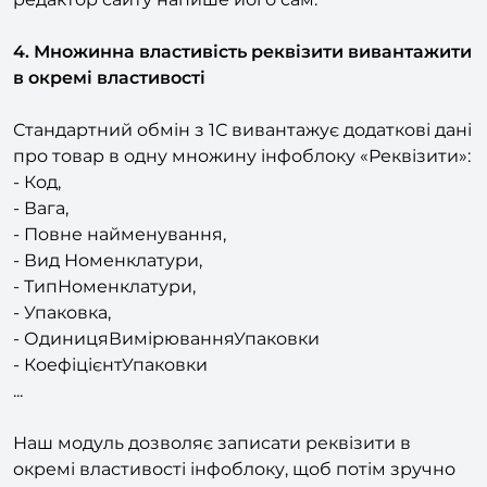
- Докладний опис можна не записувати -
редактор сайту напише його сам.
4. Множинна властивість реквізити вивантажити
в окремі властивості
Стандартний обмін з 1С вивантажує додаткові дані
про товар в одну множину інфоблоку «Реквізити»:
- Код,
- Вага,
- Повне найменування,
- Вид Номенклатури,
- ТипНоменклатури,
- Упаковка,
- ОдиницяВимірюванняУпаковки
- КоефіцієнтУпаковки
...
Наш модуль дозволяє записати реквізити в