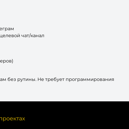
леграм
целевой чат/канал
еров)
грам без рутины. Не требует программирования
проектах