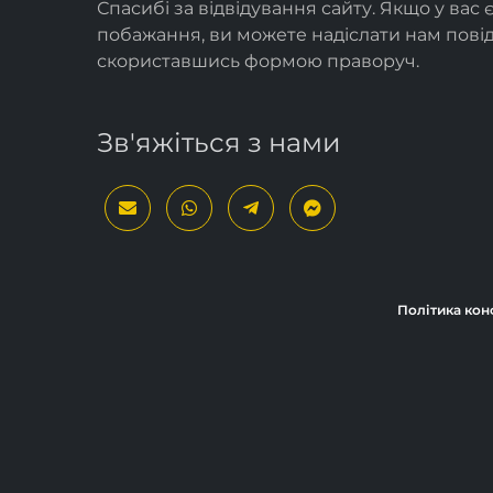
Спасибі за відвідування сайту. Якщо у вас 
побажання, ви можете надіслати нам пов
скориставшись формою
праворуч
.
Зв'яжіться з нами
Політика кон