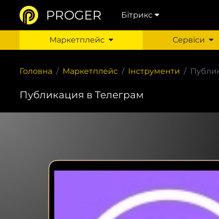
PROGER
Бітрикс
Маркетплейс
Сервіси
Головна
Маркетплейс
Інструменти
Публик
Публикация в Телеграм