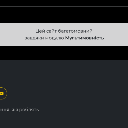
Цей сайт багатомовний
завдяки модулю
Мультимовність
ення
, які роблять