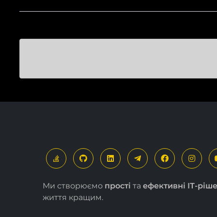
Ми створюємо
прості
та
ефективні ІТ-ріш
життя кращим.