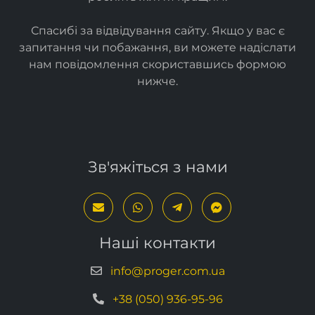
Ми створюємо
прості
та
ефективні ІТ-рішення
, які
роблять життя кращим.
Спасибі за відвідування сайту. Якщо у вас є
запитання чи побажання, ви можете надіслати
нам повідомлення скориставшись формою
нижче
.
Зв'яжіться з нами
Наші контакти
info@proger.com.ua