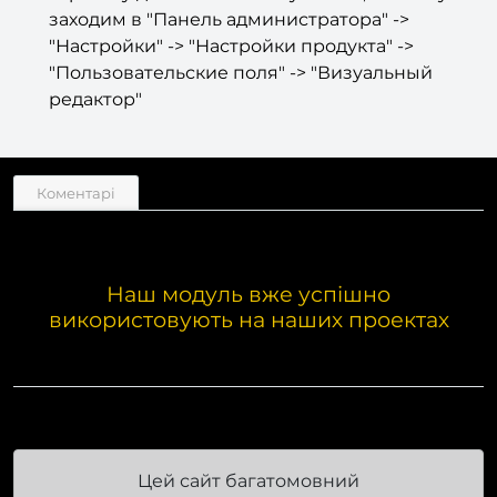
заходим в "Панель администратора" ->
"Настройки" -> "Настройки продукта" ->
"Пользовательские поля" -> "Визуальный
редактор"
Коментарі
Наш модуль вже успішно
використовують на наших проектах
Цей сайт багатомовний