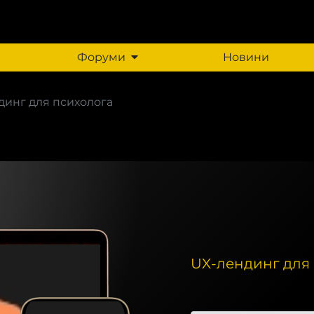
Форуми
Новини
динг для психолога
UX-лендинг для