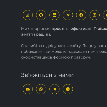
Ми створюємо
прості
та
ефективні ІТ-ріш
життя кращим.
Спасибі за відвідування сайту. Якщо у вас 
побажання, ви можете надіслати нам пов
скориставшись формою
праворуч
.
Зв'яжіться з нами