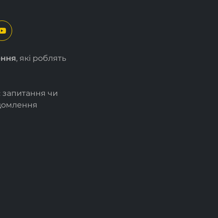
ення
, які роблять
є запитання чи
ідомлення