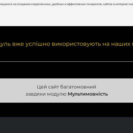
рующееся на создании современных, удобных и эффективных лендингов, сайтов и интернет м
уль вже успішно використовують на наших 
Цей сайт багатомовний
завдяки модулю
Мультимовність