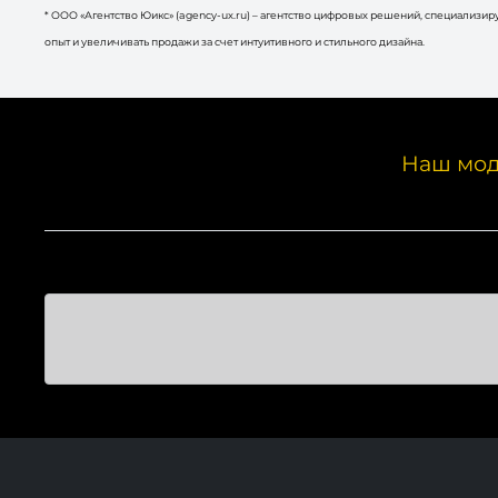
* ООО «Агентство Юикс» (agency-ux.ru) – агентство цифровых решений, специализи
опыт и увеличивать продажи за счет интуитивного и стильного дизайна.
Наш мод