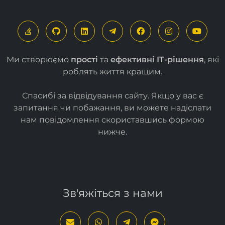
Ми створюємо
прості
та
ефективні ІТ-рішення
, які
роблять життя кращим.
Спасибі за відвідування сайту. Якщо у вас є
запитання чи побажання, ви можете надіслати
нам повідомлення скориставшись формою
нижче
.
Зв'яжіться з нами