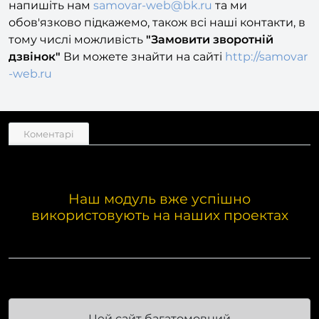
питання чи потрібна допомога в установці
,
напишіть нам
samovar-web@bk.ru
та ми
обов'язково підкажемо, також всі наші контакти, в
тому числі можливість
"Замовити зворотній
дзвінок"
Ви можете знайти на сайті
http://samovar
-web.ru
Коментарі
Наш модуль вже успішно
використовують на наших проектах