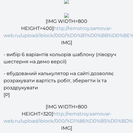
[IMG WIDTH=800
HEIGHT=400]
http://remstroy.samovar-
web.ru/upload/iblock/000/%D0%B1%D0%BB%D0%BE
IMG]
- вибір 6 варіантів кольорів шаблону (ліворуч
шестерня на демо версії)
- вбудований калькулятор на сайті дозволяє
розрахувати вартість робіт, зберегти їх та
роздрукувати
[P]
[IMG WIDTH=800
HEIGHT=320]
http://remstroy.samovar-
web.ru/upload/iblock/000/%D1%86%D0%B5%D0%BD%