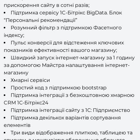
Повноцінне використання технології Ермітаж.
Підтримка технології Композитний сайт для
прискорення сайту в сотні разів;
Підтримка сервісу 1C-Бітрікс BigData. Блок
“Персональні рекомендації”
Розумний фільтр з підтримкою Фасетного
індексу;
Пульс конверсії для відстеження ключових
показників ефективності вашого магазину;
Швидкий запуск інтернет-магазину за 1 годину
за допомогою Майстра налаштування інтернет-
магазину
Хмарні сервіси
Простий код з підтримкою bootstrap
Підтримка інтеграції з безкоштовною хмарною
CRM 1С-Бітрікс24
Підтримка інтеграції сайту з 1С: Підприємство
Підтримка декількох варіантів сортування
елементів