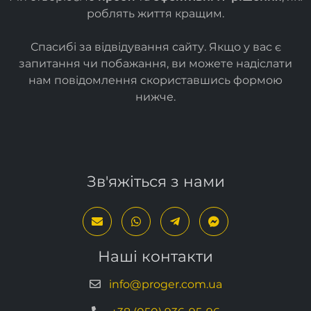
Ми створюємо
прості
та
ефективні ІТ-рішення
, які
роблять життя кращим.
Спасибі за відвідування сайту. Якщо у вас є
запитання чи побажання, ви можете надіслати
нам повідомлення скориставшись формою
нижче
.
Зв'яжіться з нами
Наші контакти
info@proger.com.ua