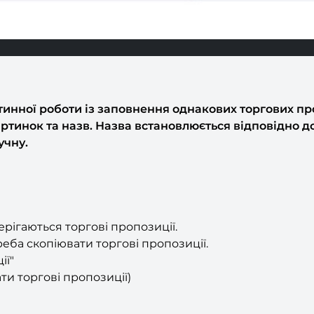
инної роботи із заповнення однакових торгових про
артинок та назв. Назва встановлюється відповідно д
учну.
ерігаються торгові пропозиції.
реба скопіювати торгові пропозиції.
ії"
ти торгові пропозиції)