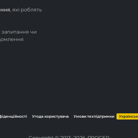
ення
, які роблять
є запитання чи
ідомлення
фіденційності
Угода користувача
Умови техпідтримки
Українсь
Copyright © 2013–2026, PROGER