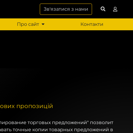
Зв'язатися з нами
Про сайт
Контакти
гових пропозицій
пирование торговых предложений" позволит
давать точные копии товарных предложений в