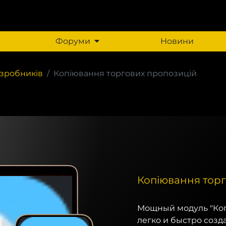
Форуми
Новини
зробників
Копіювання торгових пропозицій
Копіювання тор
Мощный модуль "Ко
легко и быстро соз