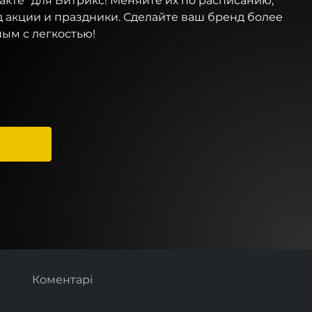
кте" для Битрикс! Меняйте их по расписанию,
 акции и праздники. Сделайте ваш бренд более
ым с легкостью!
Коментарі