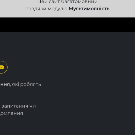
Цей сайт багатомовний
завдяки модулю
Мультимовність
ення
, які роблять
є запитання чи
ідомлення