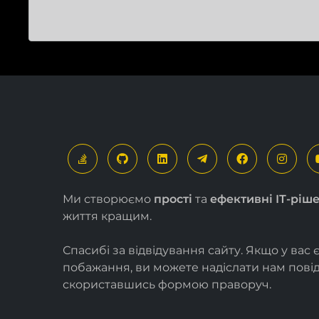
Ми створюємо
прості
та
ефективні ІТ-ріш
життя кращим.
Спасибі за відвідування сайту. Якщо у вас 
побажання, ви можете надіслати нам пов
скориставшись формою
праворуч
.