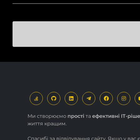
Ми створюємо
прості
та
ефективні ІТ-ріш
життя кращим.
Спасибі за відвідування сайту. Якщо у вас 