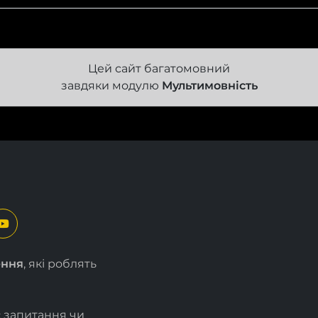
Цей сайт багатомовний
завдяки модулю
Мультимовність
ення
, які роблять
є запитання чи