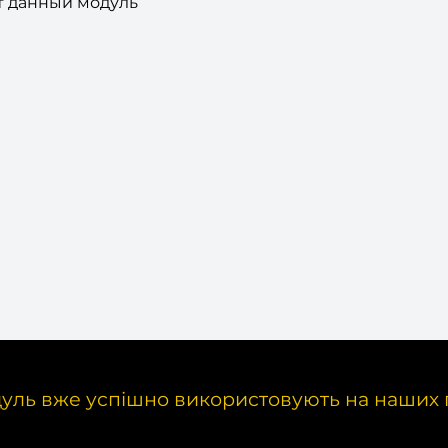
т данный модуль
уль вже успішно використовують на наших 