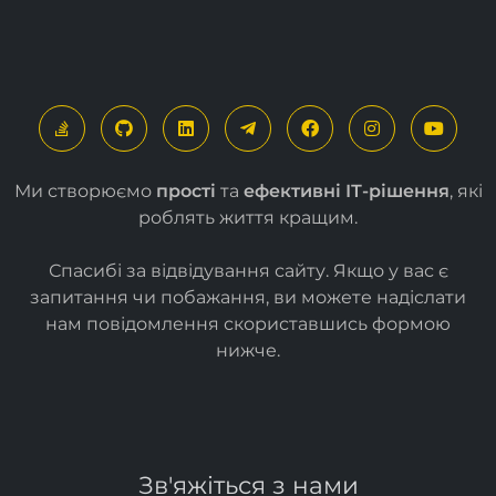
Ми створюємо
прості
та
ефективні ІТ-рішення
, які
роблять життя кращим.
Спасибі за відвідування сайту. Якщо у вас є
запитання чи побажання, ви можете надіслати
нам повідомлення скориставшись формою
нижче
.
Зв'яжіться з нами