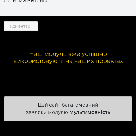
событий Битрикс.​
Коментарі
Наш модуль вже успішно
використовують на наших проектах
Цей сайт багатомовний
завдяки модулю
Мультимовність