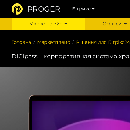
PROGER
Бітрикс
Маркетплейс
Сервіси
Головна
Маркетплейс
Рішення для Бітрікс2
DIGIpass – корпоративная система хр