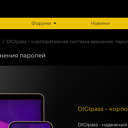
Форуми
Новини
4
DIGIpass – корпоративная система хранения паро
анения паролей
DIGIpass – корп
DIGIpass - надежны