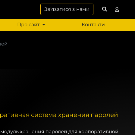
Зв'язатися з нами
Про сайт
Контакти
лей
оративная система хранения паролей
й модуль хранения паролей для корпоративной