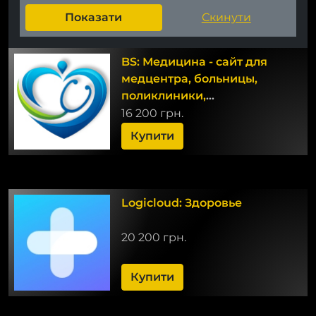
BS: Медицина - сайт для
медцентра, больницы,
поликлиники,
медицинского центра,
16 200 грн.
медицинских услуг
Купити
Logicloud: Здоровье
20 200 грн.
Купити