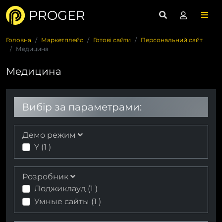
PROGER
Головна
Маркетплейс
Готові сайти
Персональний сайт
Медицина
Медицина
Вибір за параметрами:
Демо режим
Y (
1
)
Розробник
Лоджиклауд (
1
)
Умные сайты (
1
)