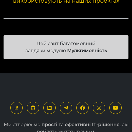
Наш модуль вже успішно
використовують на наших проектах
Цей сайт багатомовний
завдяки модулю
Мультимовність