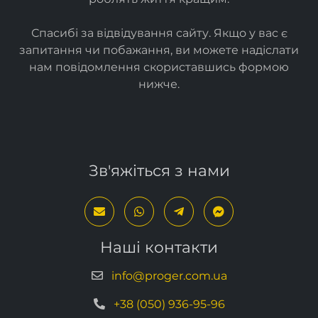
Ми створюємо
прості
та
ефективні ІТ-рішення
, які
роблять життя кращим.
Спасибі за відвідування сайту. Якщо у вас є
запитання чи побажання, ви можете надіслати
нам повідомлення скориставшись формою
нижче
.
Зв'яжіться з нами
Наші контакти
info@proger.com.ua