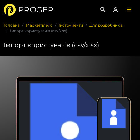
PROGER
Головна
Маркетплейс
Інструменти
Для розробників
Імпорт користувачів (csv/xlsx)
Імпорт користувачів (csv/xlsx)