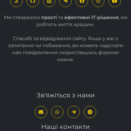
Ми створюємо
прості
та
ефективні ІТ-рішення
, які
роблять життя кращим.
Спасибі за відвідування сайту. Якщо у вас є
запитання чи побажання, ви можете надіслати
нам повідомлення скориставшись формою
нижче
.
Зв'яжіться з нами
Наші контакти
info@proger.com.ua