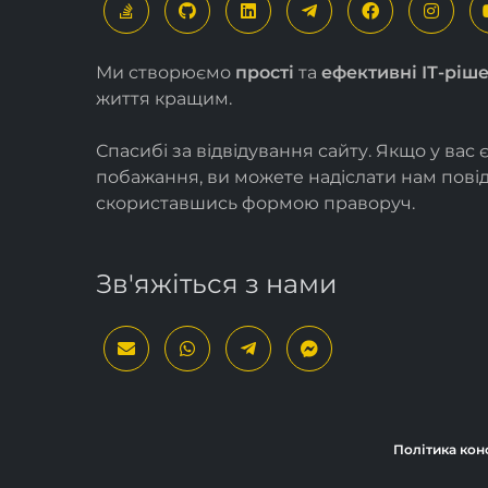
Ми створюємо
прості
та
ефективні ІТ-ріш
життя кращим.
Спасибі за відвідування сайту. Якщо у вас 
побажання, ви можете надіслати нам пов
скориставшись формою
праворуч
.
Зв'яжіться з нами
Політика кон