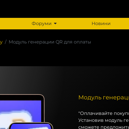
Форуми
Новини
у
Модуль генерации QR для оплаты
Модуль генерац
"Оплачивайте покуп
Установив модуль ге
сможете предложить