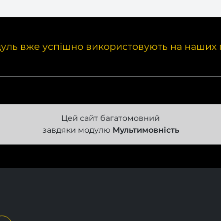
уль вже успішно використовують на наших 
Цей сайт багатомовний
завдяки модулю
Мультимовність