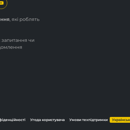
ення
, які роблять
є запитання чи
ідомлення
фіденційності
Угода користувача
Умови техпідтримки
Українсь