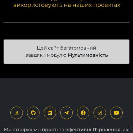
Наш модуль вже успішно
використовують на наших проектах
Цей сайт багатомовний
завдяки модулю
Мультимовність