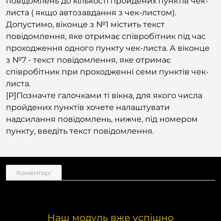
шаблоном
» з'являться віконця для тексту
повідомлень до кількості пройдених пунктів чек-
листа ( якщо автозавдання з чек-листом).
Допустимо, віконце з №1 містить текст
повідомлення, яке отримає співробітник під час
проходження одного пункту чек-листа. А віконце
з №7 - текст повідомлення, яке отримає
співробітник при проходженні семи пунктів чек-
листа.
[P]Позначте галочками ті вікна, для якого числа
пройдених пунктів хочете налаштувати
надсилання повідомлень, нижче, під номером
пункту, введіть текст повідомлення.
Коментарі