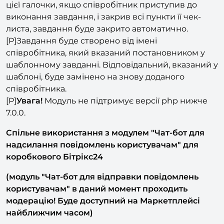
закритті всіх пунктів чек-листа?». При включенні
цієї галочки, якщо співробітник приступив до
виконання завдання, і закрив всі пункти її чек-
листа, завдання буде закрито автоматично.
[P]Завдання буде створено від імені
співробітника, який вказаний постановником у
шаблонному завданні. Відповідальний, вказаний у
шаблоні, буде замінено на знову доданого
співробітника.
[P]
Увага!
Модуль не підтримує версії php нижче
7.0.0.
Спільне використання з модулем "Чат-бот для
надсилання повідомлень користувачам" для
коробкового Бітрікс24
(модуль "Чат-бот для відправки повідомлень
користувачам" в даний момент проходить
модерацію! Буде доступний на Маркетплейсі