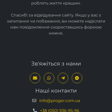
Ми створюємо
прості
та
ефективні ІТ-рішення
, які
роблять життя кращим.
Спасибі за відвідування сайту. Якщо у вас є
запитання чи побажання, ви можете надіслати
нам повідомлення скориставшись формою
нижче
.
Зв'яжіться з нами
Наші контакти
info@proger.com.ua