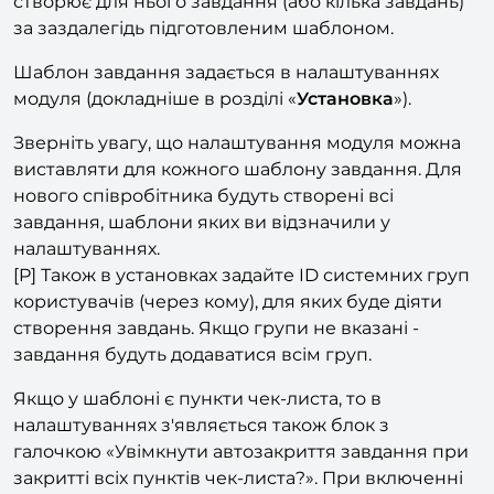
подію додавання нового користувача на портал, і
створює для нього завдання (або кілька завдань)
за заздалегідь підготовленим шаблоном.
Шаблон завдання задається в налаштуваннях
модуля (докладніше в розділі «
Установка
»).
Зверніть увагу, що налаштування модуля можна
виставляти для кожного шаблону завдання. Для
нового співробітника будуть створені всі
завдання, шаблони яких ви відзначили у
налаштуваннях.
[P] Також в установках задайте ID системних груп
користувачів (через кому), для яких буде діяти
створення завдань. Якщо групи не вказані -
завдання будуть додаватися всім груп.
Якщо у шаблоні є пункти чек-листа, то в
налаштуваннях з'являється також блок з
галочкою «Увімкнути автозакриття завдання при