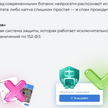
ред современными ботами: нейросети распознают ис
тата: либо капча слишком простая — и спам проходи
ов»
ная система защиты, которая работает исключительн
аничений по 152-ФЗ.