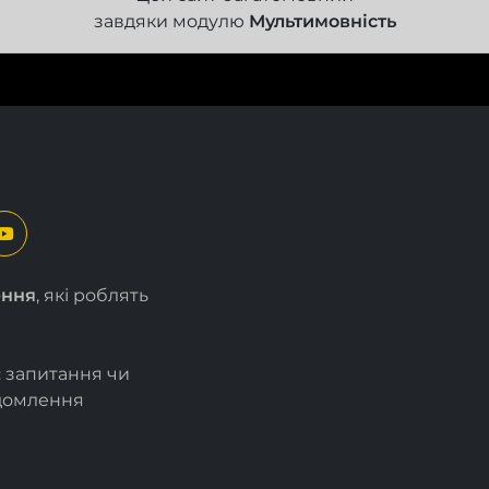
завдяки модулю
Мультимовність
ення
, які роблять
є запитання чи
ідомлення