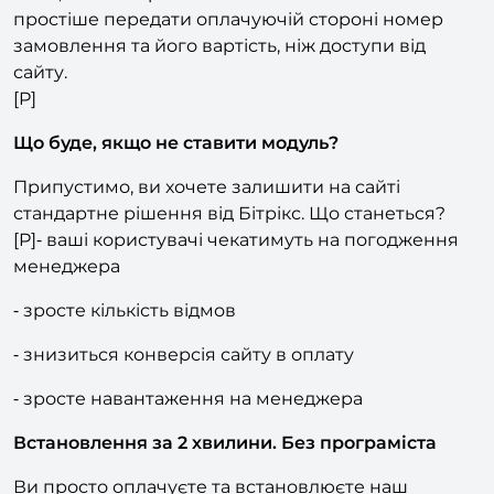
[P] - Якщо діти роблять замовлення на вашому
сайті, а потім просять батьків сплатити. Значно
простіше передати оплачуючій стороні номер
замовлення та його вартість, ніж доступи від
сайту.
[P]
Що буде, якщо не ставити модуль?
Припустимо, ви хочете залишити на сайті
стандартне рішення від Бітрікс. Що станеться?
[P]⁃ ваші користувачі чекатимуть на погодження
менеджера
⁃ зросте кількість відмов
⁃ знизиться конверсія сайту в оплату
⁃ зросте навантаження на менеджера
Встановлення за 2 хвилини. Без програміста