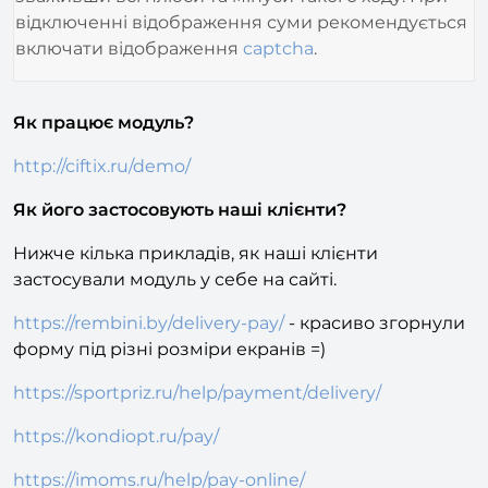
введення суми увімкнено, відключайте тільки
зваживши всі плюси та мінуси такого ходу. При
відключенні відображення суми рекомендується
включати відображення
captcha
.
Як працює модуль?
http://ciftix.ru/demo/
Як його застосовують наші клієнти?
Нижче кілька прикладів, як наші клієнти
застосували модуль у себе на сайті.
https://rembini.by/delivery-pay/
- красиво згорнули
форму під різні розміри екранів =)
https://sportpriz.ru/help/payment/delivery/
https://kondiopt.ru/pay/