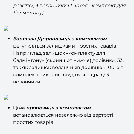
різною
всередині однієї
пропозиції з
комплектом
(наприклад, 2 бадмінтонні
ракетки, 3 воланчики і 1 чохол - комплект для
бадмінтону).
Залишок [I]пропозиції з комплектом
регулюється залишками простих товарів.
Наприклад, залишок «комплекту для
бадмінтону» (скриншот нижче) дорівнює 33,
так як залишок воланчиків дорівнює 100, а в
комплекті використовується відразу 3
воланчики.
Ціна
пропозиції з комплектом
встановлюється незалежно від вартості
простих товарів.