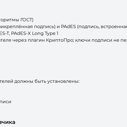
лгоритмы ГОСТ)
рикреплённая подпись) и PAdES (подпись, встроенная
S-T, PAdES-X Long Type 1
ателя через плагин КриптоПро; ключи подписи не п
ателей должны быть установлены:
дписи
зчика