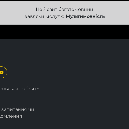
Цей сайт багатомовний
завдяки модулю
Мультимовність
ення
, які роблять
є запитання чи
ідомлення