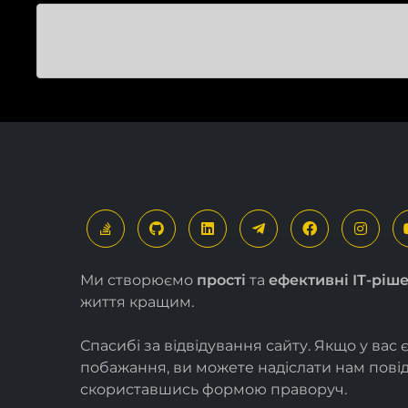
Ми створюємо
прості
та
ефективні ІТ-ріш
життя кращим.
Спасибі за відвідування сайту. Якщо у вас 
побажання, ви можете надіслати нам пов
скориставшись формою
праворуч
.