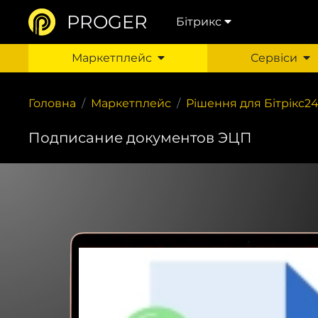
PROGER
Бітрикс
Маркетплейс
Сервіси
Головна
Маркетплейс
Рішення для Бітрікс2
Подписание документов ЭЦП