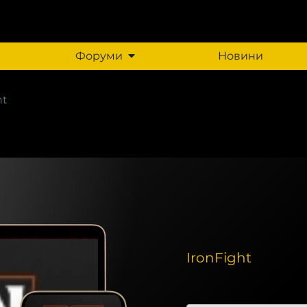
Форуми
Новини
ht
IronFight