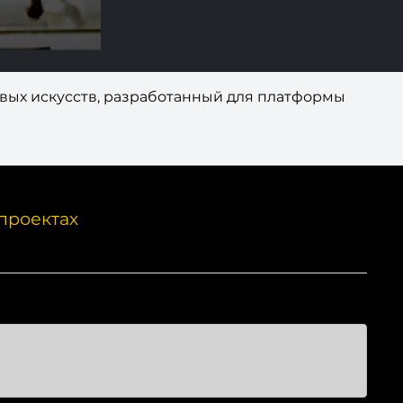
евых искусств, разработанный для платформы
проектах