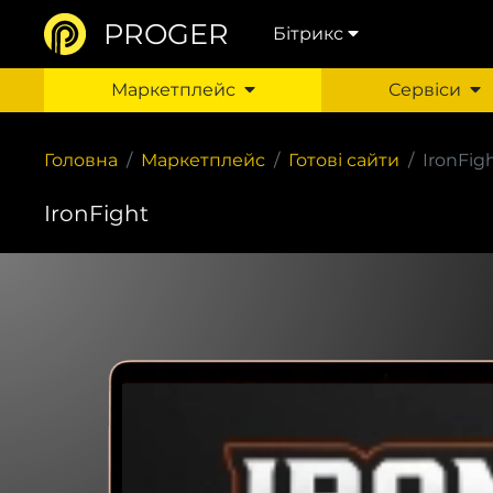
PROGER
Бітрикс
Маркетплейс
Сервіси
Головна
Маркетплейс
Готові сайти
IronFig
IronFight