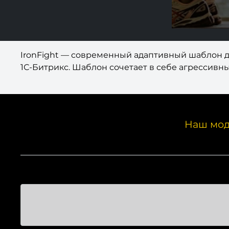
IronFight — современный адаптивный шаблон д
1С-Битрикс. Шаблон сочетает в себе агрессивн
Наш мод