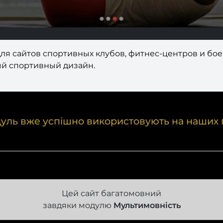
ля сайтов спортивных клубов, фитнес-центров и бо
ый спортивный дизайн.
уль вже успішно використовують на наших 
Цей сайт багатомовний
завдяки модулю
Мультимовність