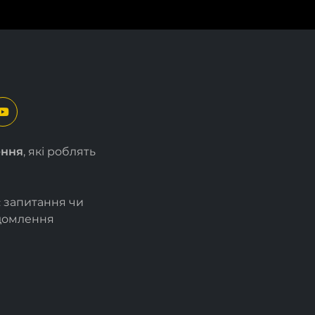
ення
, які роблять
є запитання чи
ідомлення