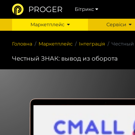
PROGER
Бітрикс
Маркетплейс
Сервіси
Головна
Маркетплейс
Інтеграція
Честный 
Честный ЗНАК: вывод из оборота