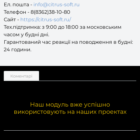
Телефон - 8(8362)38-10-80
Сайт -
https://citrus-soft.ru/
Тех.підтримка: з 9:00 до 18:00 за московським
часом у будні дні.
Гарантований час реакції на поводження в будні:
24 години.
Коментарі
Наш модуль вже успішно
використовують на наших проектах