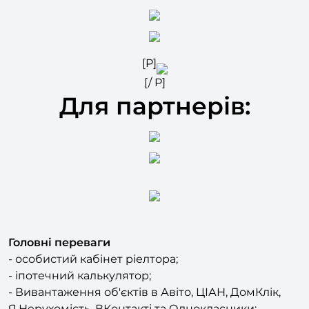
[P]
[/ P]
Для партнерів:
Головні переваги
- особистий кабінет ріелтора;
- іпотечний калькулятор;
- Вивантаження об'єктів в Авіто, ЦІАН, ДомКлік,
Я.Нерухомість, ВКонтакті та Однокласники;
- Обробка заявок у CRM Бітрікс24.